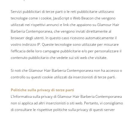
Servizi pubblicitari di terze parti o le reti pubblicitarie utilizzano
tecnologie come i cookie, JavaScript o Web Beacon che vengono
utilizzati nei rispettivi annunci e link che appaiono su Glamour Hair
Barberia Contemporanea, che vengono inviati direttamente al
browser degli utenti. In questo caso ricevono automaticamente il
vostro indirizzo IP. Queste tecnologie sono utilizzate per misurare
l’efficacia delle loro campagne pubblicitarie e/o per personalizzare il
contenuto pubblicitario che vedete sui siti web che visitate.
Si noti che Glamour Hair Barberia Contemporanea non ha accesso o
controllo su questi cookie utilizzati da inserzionisti di terze parti.
Politiche sulla privacy di terze parti
L’Informativa sulla privacy di Glamour Hair Barberia Contemporanea
non si applica ad altri inserzionisti o siti web. Pertanto, vi consigliamo
di consultare le rispettive politiche sulla privacy di questi server
pubblicitari di terze parti per informazioni più dettagliate. Può
includere le loro pratiche e le istruzioni su come rinunciare a
determinate opzioni. Potete scegliere di disattivare i cookies