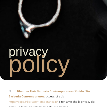
privacy
policy
Noi di
Glamour Hair Barberia Contemporanea / Guida Elia
Barberia Contemporanea
, accessibile da
https://appbarberiacontemporanea.it/
, riteniamo che la privacy dei
nostri visitatori sia estremamente importante.