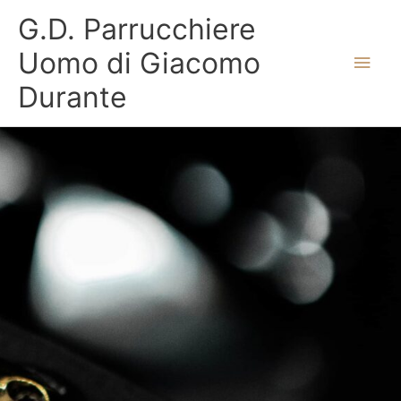
Vai
Men
G.D. Parrucchiere
al
contenuto
princ
Uomo di Giacomo
Durante